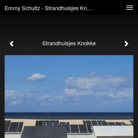
Emmy Schultz - Strandhuisjes Knokke
Tog
navi
Strandhuisjes Knokke