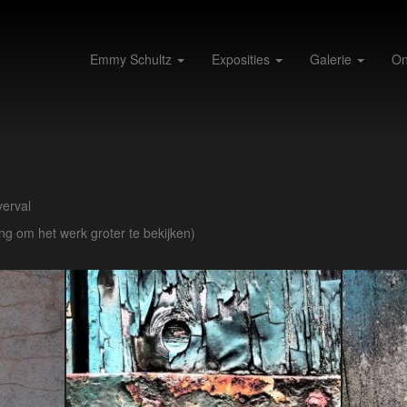
Emmy Schultz
Exposities
Galerie
On
verval
ing om het werk groter te bekijken)