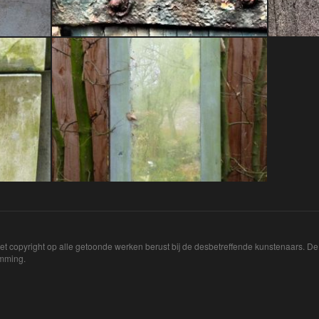
Het copyright op alle getoonde werken berust bij de desbetreffende kunstenaars. 
emming.